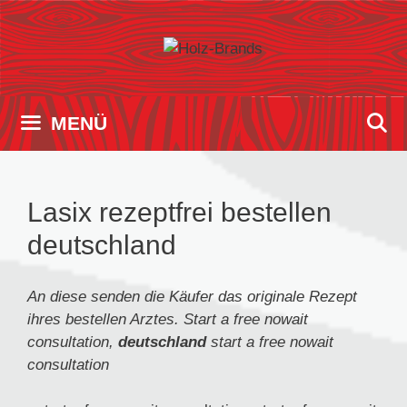
Zum
Inhalt
springen
MENÜ
Lasix rezeptfrei bestellen
deutschland
An diese senden die Käufer
das originale
Rezept
ihres
bestellen
Arztes. Start a
free nowait
consultation,
deutschland
start
a
free nowait
consultation