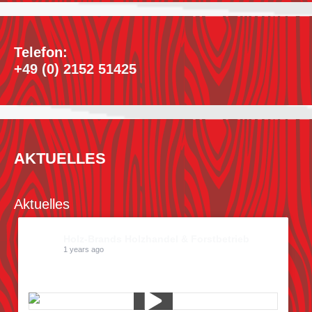
Telefon:
+49 (0) 2152 51425
AKTUELLES
Aktuelles
Holz-Brands Holzhandel & Forstbetrieb
1 years ago
Kiefern pflücken