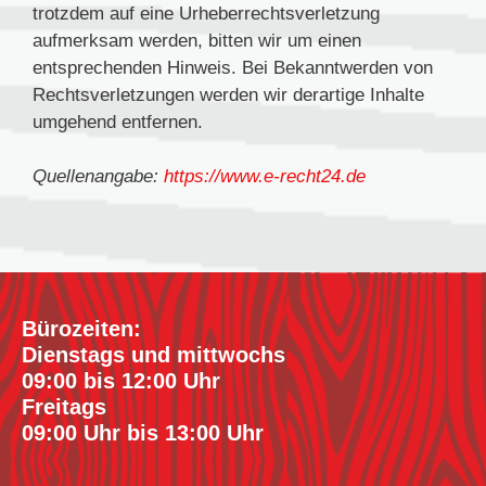
trotzdem auf eine Urheberrechtsverletzung
aufmerksam werden, bitten wir um einen
entsprechenden Hinweis. Bei Bekanntwerden von
Rechtsverletzungen werden wir derartige Inhalte
umgehend entfernen.
Quellenangabe:
https://www.e-recht24.de
Bürozeiten:
Dienstags und mittwochs
09:00 bis 12:00 Uhr
Freitags
09:00 Uhr bis 13:00 Uhr