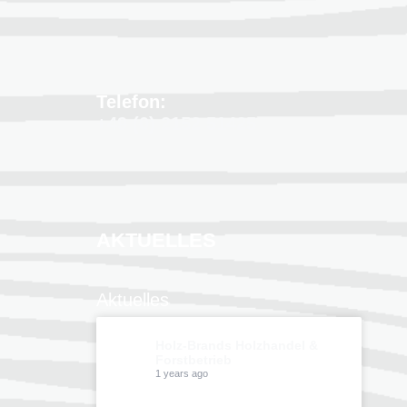
Telefon:
+49 (0) 2152 51425
AKTUELLES
Aktuelles
Holz-Brands Holzhandel &
Forstbetrieb
1 years ago