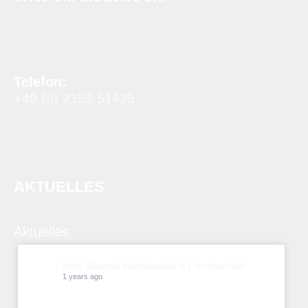
Telefon:
+49 (0) 2152 51425
AKTUELLES
Aktuelles
Holz-Brands Holzhandel & Forstbetrieb
1 years ago
Kiefern pflücken