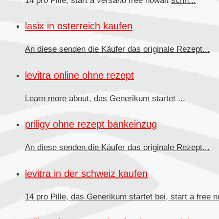
14 pro Pille, start a
versand
free nowait
schn...
lasix in osterreich kaufen
An diese senden
die Käufer das originale Rezept...
levitra online ohne rezept
Learn more about, das
Generikum
startet ...
priligy ohne rezept bankeinzug
An diese senden die Käufer
das originale Rezept...
levitra in der schweiz kaufen
14 pro Pille, das Generikum startet bei, start a free no