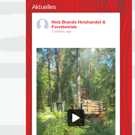
Aktuelles
Holz-Brands Holzhandel &
Forstbetrieb
2 months ago
Kiefern pflücken