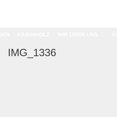
GEN
KAMINHOLZ
WIR ÜBER UNS
K
IMG_1336