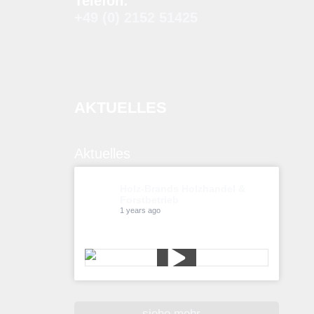
Telefon:
+49 (0) 2152 51425
AKTUELLES
Aktuelles
Holz-Brands Holzhandel &
Forstbetrieb
1 years ago
Kiefern pflücken
siehe mehr...