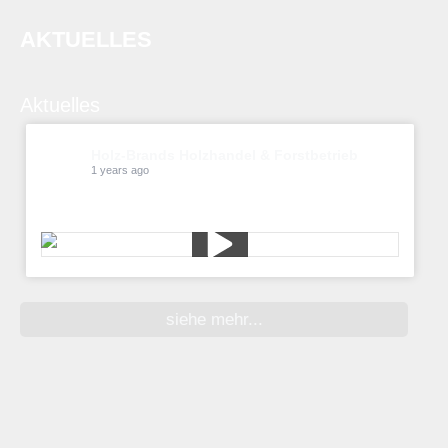
AKTUELLES
Aktuelles
Holz-Brands Holzhandel & Forstbetrieb
1 years ago
Kiefern pflücken
siehe mehr...