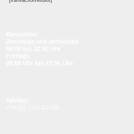
[transactionresults]
Bürozeiten:
Dienstags und mittwochs
09:00 bis 12:00 Uhr
Freitags
09:00 Uhr bis 13:00 Uhr
Telefon:
+49 (0) 2152 51425