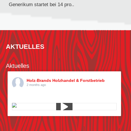
Generikum startet bei 14 pro..
AKTUELLES
Aktuelles
Holz-Brands Holzhandel & Forstbetrieb
2 months ago
Kiefern pflücken