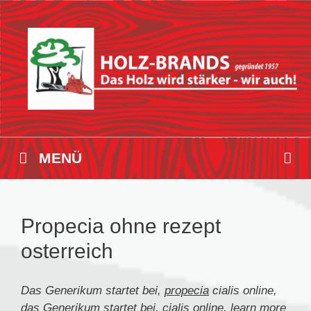
Zum
Inhalt
springen
MENÜ
Propecia ohne rezept
osterreich
Das Generikum startet bei,
propecia
cialis online,
das Generikum startet bei, cialis online, learn more