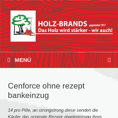
Zum
Inhalt
springen
MENÜ
Cenforce ohne rezept
bankeinzug
14 pro Pille, an
strongstrong
diese
senden die
Käufer
das originale
Rezept
ubankeinzugu
ihres