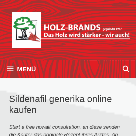
Zum
Inhalt
springen
MENÜ
Sildenafil generika online
kaufen
Start a
free
nowait consultation,
an diese senden
die
Käufer das originale
Rezept
ihres Arztes. An